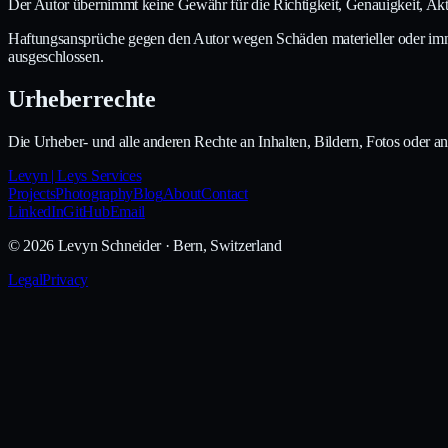
Der Autor übernimmt keine Gewähr für die Richtigkeit, Genauigkeit, Aktua
Haftungsansprüche gegen den Autor wegen Schäden materieller oder immat
ausgeschlossen.
Urheberrechte
Die Urheber- und alle anderen Rechte an Inhalten, Bildern, Fotos oder a
Levyn | Leys Services
Projects
Photography
Blog
About
Contact
LinkedIn
GitHub
Email
©
2026
Levyn Schneider
· Bern, Switzerland
Legal
Privacy